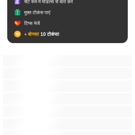
चैट रूम में मॉडल्स से बात करें
मुफ़्त टोकंस पाएं
टिप्स भेजें
+ बोनस!
10 टोकंस!
18+ लड़कियां
अरबी
आबनूसी
एनल
एशियाई
काले बालों वाली
कॉलेज की लड़कियां