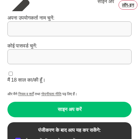
साइन अप
लॉग‑इन
अपना उपयोगकर्ता नाम चुनें:
कोई पासवर्ड चुनें:
मैं 18 साल का/की हूँ।
और मैने
नियम व शर्तें
तथा
गोपनीयता नीति
पढ़ लिए हैं।
साइन अप करें
पंजीकरण के बाद आप यह कर सकेंगे: