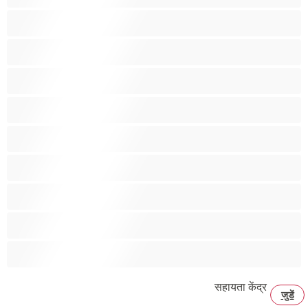
भारतीय
मांसपेशियां
लाल बाल
लेस्बियन
लैटिना
विशाल चूचे
समूह सेक्स
सामान्य स्तन
सुनहरे
सहायता केंद्र
जुडें