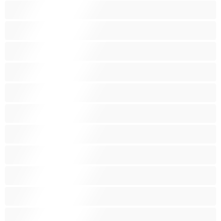
परिपक्व
पिचकारी
पोर्नसितारा
प्राइवेट्स के लिए बेस्ट
प्रौढ़
बंधन
बाल-साफ़ चूत
बालोंभरी चूत
बुत
बड़ी सी गांड
बड़े स्तन