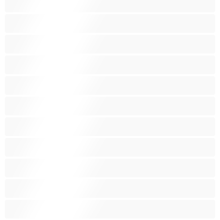
खिलौने
गर्भवती
गृहणिया
गोरी लड़कियां
गोलाईयां
छोकरियाँ
छोटे स्तन
ज्यादा वजन वाली
धूम्रपान
पतली-दुबली लड़की