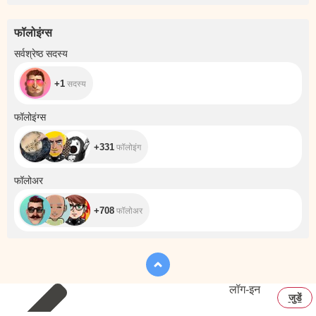
फॉलोइंग्स
+1
सर्वश्रेष्ठ सदस्य
+1
सदस्य
+331
फॉलोइंग्स
+331
फॉलोइंग
+708
फॉलोअर
+708
फॉलोअर
लॉग‑इन
जुडें