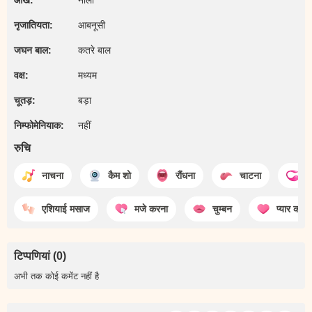
आखें:
नीली
नृजातियता:
आबनूसी
जघन बाल:
कतरे बाल
वक्ष:
मध्यम
चूतड़:
बड़ा
निम्फोमेनियाक:
नहीं
रुचि
नाचना
कैम शो
रौंधना
चाटना
l
एशियाई मसाज
मजे करना
चुम्बन
प्यार करना
टिप्पणियां (0)
अभी तक कोई कमेंट नहीं है