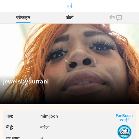
jewelsbydurrani
वर्ग
प्रोफाइल
फोटो
चैट
jewelsbydurrani
नाम:
mimijoon
FanBoost
क्या है?
मैं हूँ:
महिला
गृह‑नगर:
V